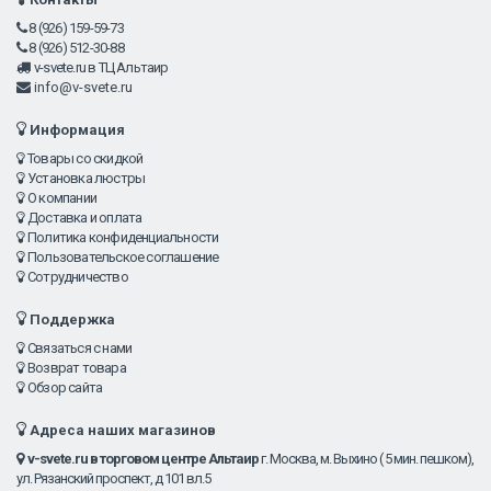
8 (926) 159-59-73
8 (926) 512-30-88
v-svete.ru в ТЦ Альтаир
info@v-svete.ru
Информация
Товары со скидкой
Установка люстры
О компании
Доставка и оплата
Политика конфиденциальности
Пользовательское соглашение
Сотрудничество
Поддержка
Связаться с нами
Возврат товара
Обзор сайта
Адреса наших магазинов
v-svete.ru в торговом центре Альтаир
г. Москва, м. Выхино ( 5 мин. пешком),
ул. Рязанский проспект, д 101 вл.5