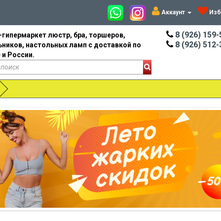
Аккаунт
Изб
8 (926) 159-
-гипермаркет люстр, бра, торшеров,
8 (926) 512-
ьников, настольных ламп с доставкой по
 и России.