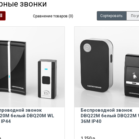
рные звонки
Сортировать:
Сравнение товаров (0)
проводной звонок
Беспроводной звонок
20M белый DBQ20M WL
DBQ22M белый DBQ22M
 IP44
36M IP40
.
1 250 р.