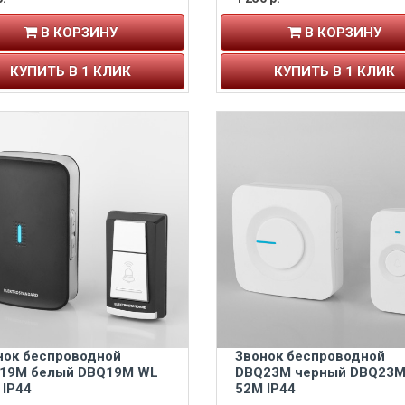
В КОРЗИНУ
В КОРЗИНУ
КУПИТЬ В 1 КЛИК
КУПИТЬ В 1 КЛИК
нок беспроводной
Звонок беспроводной
19M белый DBQ19M WL
DBQ23M черный DBQ23M
 IP44
52M IP44