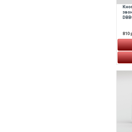
Кно
зво
DBB
810 р