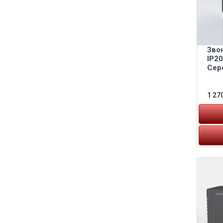
Зво
IP2
Сер
1 270