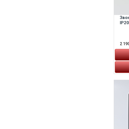
Зво
IP2
2 190