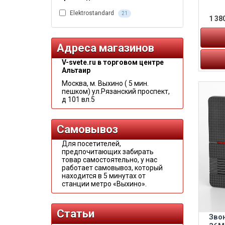
Elektrostandard
21
1 380
Адреса магазинов
V-svete.ru в торговом центре
Альтаир
Москва, м. Выхино ( 5 мин.
пешком) ул.Рязанский проспект,
д 101 вл.5
Самовывоз
Для посетителей,
предпочитающих забирать
товар самостоятельно, у нас
работает самовывоз, который
находится в 5 минутах от
станции метро «Выхино».
Статьи
Зво