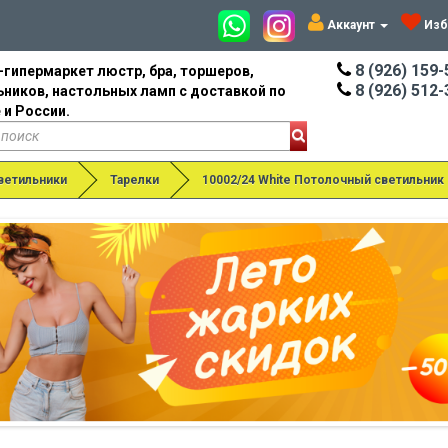
Аккаунт
Изб
8 (926) 159-
-гипермаркет люстр, бра, торшеров,
8 (926) 512-
ьников, настольных ламп с доставкой по
 и России.
ветильники
Тарелки
10002/24 White Потолочный светильник 