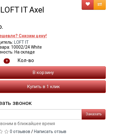
OFT IT Axel
р.
ешевле? Снизим цену!
итель:
LOFT IT
вара: 10002/24 White
ность: На складе
Кол-во
+
В корзину
Купить в 1 клик
зать звонок
Заказать
воним в ближайшее время
0 отзывов
/
Написать отзыв