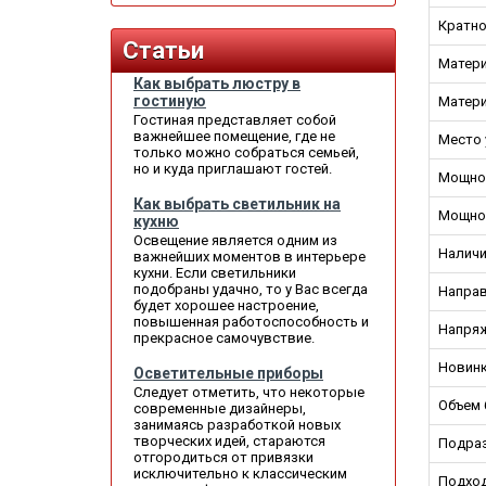
Кратно
Статьи
Матери
Как выбрать люстру в
гостиную
Матери
Гостиная представляет собой
важнейшее помещение, где не
Место 
только можно собраться семьей,
но и куда приглашают гостей.
Мощно
Как выбрать светильник на
Мощно
кухню
Освещение является одним из
Наличи
важнейших моментов в интерьере
кухни. Если светильники
подобраны удачно, то у Вас всегда
Направ
будет хорошее настроение,
повышенная работоспособность и
Напряж
прекрасное самочувствие.
Новин
Осветительные приборы
Следует отметить, что некоторые
Объем 
современные дизайнеры,
занимаясь разработкой новых
творческих идей, стараются
Подраз
отгородиться от привязки
исключительно к классическим
Подход