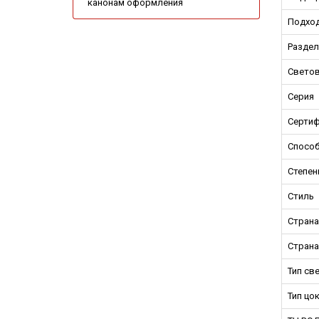
канонам оформления
Подход
Раздел
Светов
Серия
Сертиф
Способ
Степен
Стиль
Страна
Страна
Тип св
Тип цо