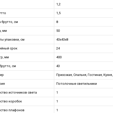
1,2
утто
1,5
 брутто, см
8
, мм
50
ты упаковки, см
43x43x8
ийный срок
24
р, мм
400
брутто, см
43
ер
Прихожая, Спальня, Гостиная, Кухня
рия
Потолочные светильники
ство источников света
1
ство коробок
1
ество плафонов
1