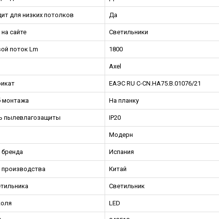
ит для низких потолков
Да
 на сайте
Светильники
ой поток Lm
1800
Axel
икат
ЕАЭС RU С-CN.НА75.В.01076/21
 монтажа
На планку
ь пылевлагозащиты
IP20
Модерн
 бренда
Испания
 производства
Китай
етильника
Светильник
коля
LED