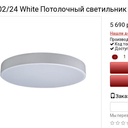
2/24 White Потолочный светильник L
5 690 
Нашли д
Производ
Код то
Доступ
-
Зака
Мы перез