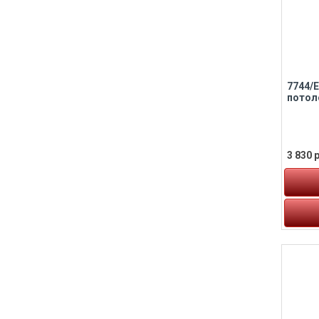
7744/
потол
3 830 р