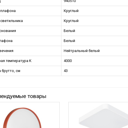
Д
940510
 плафона
Круглый
светильника
Круглый
снования
Белый
лафона
Белый
вечения
Нейтральный белый
ая температура K
4000
 брутто, см
43
мендуемые товары