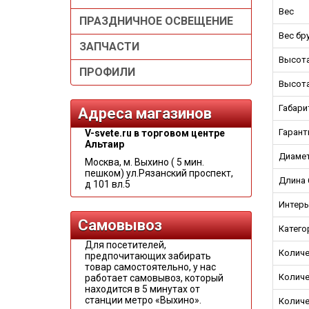
Вес
ПРАЗДНИЧНОЕ ОСВЕЩЕНИЕ
Вес бр
ЗАПЧАСТИ
Высота
ПРОФИЛИ
Высота
Габари
Адреса магазинов
Гарант
V-svete.ru в торговом центре
Альтаир
Диамет
Москва, м. Выхино ( 5 мин.
пешком) ул.Рязанский проспект,
Длина 
д 101 вл.5
Интерь
Самовывоз
Катего
Для посетителей,
Количе
предпочитающих забирать
товар самостоятельно, у нас
Количе
работает самовывоз, который
находится в 5 минутах от
станции метро «Выхино».
Колич