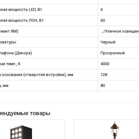
ная мощность LED, Вт
6
ная мощность ЛОН, Вт
60
егмент ЯМ)
…/Уличное освещен
рматуры
Черный
лафона (Декора)
Прозрачный
ая темп., К
4000
 основания (отверстия встройки), мм
128
, мм
80
мендуемые товары