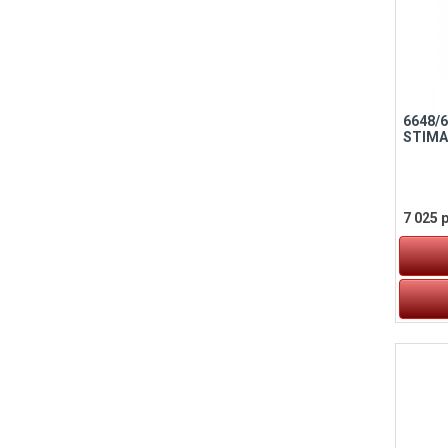
6648/
STIMA
7 025 р