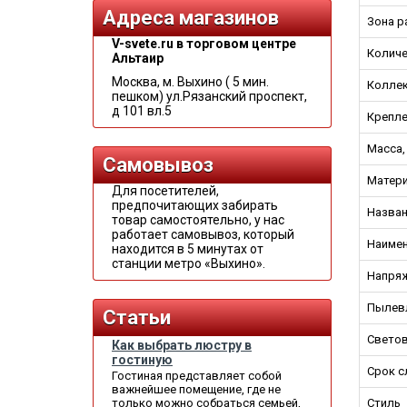
Адреса магазинов
Зона р
V-svete.ru в торговом центре
Количе
Альтаир
Москва, м. Выхино ( 5 мин.
Колле
пешком) ул.Рязанский проспект,
д 101 вл.5
Крепле
Масса, 
Самовывоз
Матери
Для посетителей,
предпочитающих забирать
Назван
товар самостоятельно, у нас
работает самовывоз, который
Наимен
находится в 5 минутах от
станции метро «Выхино».
Напряж
Пылевл
Статьи
Светов
Как выбрать люстру в
гостиную
Срок с
Гостиная представляет собой
важнейшее помещение, где не
только можно собраться семьей,
Стиль