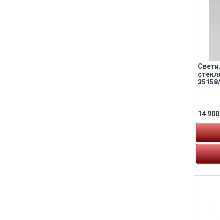
Свети
стекл
35158
14 900 