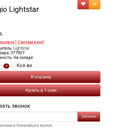
o Lightstar
р.
ешевле? Снизим цену!
итель:
Lightstar
вара: 377907
ность: На складе
Кол-во
+
В корзину
Купить в 1 клик
зать звонок
Заказать
воним в ближайшее время