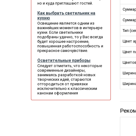
но и куда приглашают гостей.
Суммар
Как выбрать светильник на
кухню
Суммар
Освещение является одним из
важнейших моментов в интерьере
Тип (с
кухни. Если светильники
подобраны удачно, то у Вас всегда
Цвет а
будет хорошее настроение,
повышенная работоспособность и
прекрасное самочувствие.
Цвет п
Осветительные приборы
Цветов
Следует отметить, что некоторые
современные дизайнеры,
Ширина
занимаясь разработкой новых
творческих идей, стараются
Ширина
отгородиться от привязки
исключительно к классическим
канонам оформления
Реко