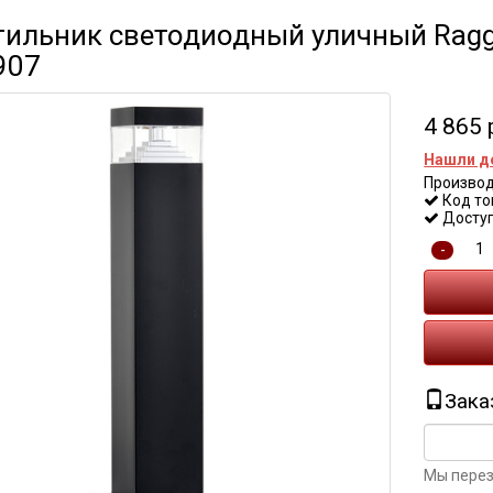
ильник светодиодный уличный Raggi
907
4 865 
Нашли д
Производ
Код то
Доступ
-
Зака
Мы перез