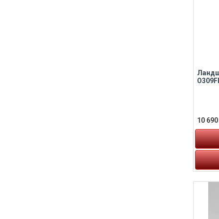
Ландш
O309F
10 690 