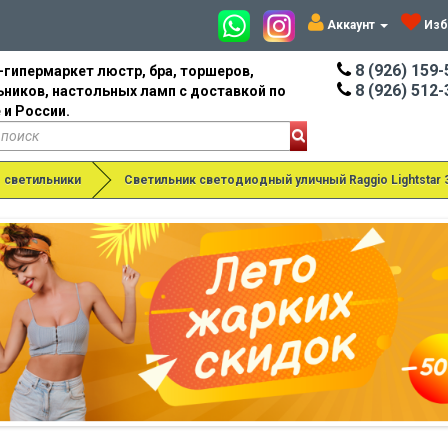
Аккаунт
Изб
8 (926) 159-
-гипермаркет люстр, бра, торшеров,
8 (926) 512-
ьников, настольных ламп с доставкой по
 и России.
 светильники
Светильник светодиодный уличный Raggio Lightstar 