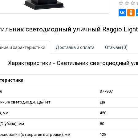
тильник светодиодный уличный Raggio Lights
ние и характеристики
Доставка и оплата
Отзывы (0)
Характеристики - Светильник светодиодный ули
теристики
л
377907
нные светодиоды, Да/Нет
Да
, мм
450
(Глубина), мм
80
основания (отверстия встройки), мм
128