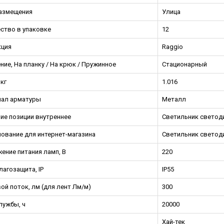
азмещения
Улица
ство в упаковке
12
кция
Raggio
ние, На планку / На крюк / Пружинное
Стационарный
кг
1.016
ал арматуры
Металл
ие позиции внутреннее
Светильник светод
ование для интернет-магазина
Светильник светоди
ение питания ламп, В
220
агозащита, IP
IP55
ой поток, лм (для лент Лм/м)
300
лужбы, ч
20000
Хай-тек