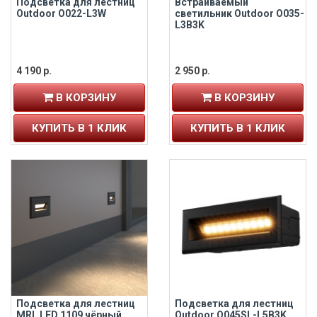
Подсветка для лестниц
Встраиваемый
Outdoor O022-L3W
светильник Outdoor O035-
L3B3K
4 190 р.
2 950 р.
В КОРЗИНУ
В КОРЗИНУ
КУПИТЬ В 1 КЛИК
КУПИТЬ В 1 КЛИК
Подсветка для лестниц
Подсветка для лестниц
MRL LED 1109 чёрный
Outdoor O045SL-L5B3K