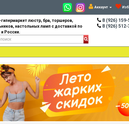
Аккаунт
Изб
8 (926) 159-
-гипермаркет люстр, бра, торшеров,
8 (926) 512-
ьников, настольных ламп с доставкой по
 и России.