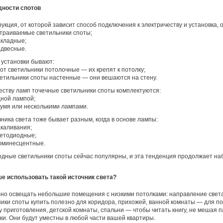
дности спотов
рукция, от которой зависит способ подключения к электричеству и установка, 
траиваемые светильники споты;
кладные;
двесные.
 установки бывают:
от светильники потолочные — их крепят к потолку;
етильники споты настенные — они вешаются на стену.
еству ламп точечные светильники споты комплектуются:
ной лампой;
умя или несколькими лампами.
чника света тоже бывает разным, когда в основе лампы:
каливания;
етодиодные;
юминесцентные.
дные светильники споты сейчас популярны, и эта тенденция продолжает на
е использовать такой источник света?
но освещать небольшие помещения с низкими потолками: направление света
ики споты купить полезно для коридора, прихожей, ванной комнаты — для по
у приготовления, детской комнаты, спальни — чтобы читать книгу, не мешая
ки. Они будут уместны в любой части вашей квартиры.