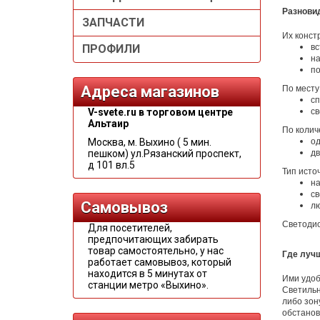
Разнови
ЗАПЧАСТИ
Их конст
вс
ПРОФИЛИ
на
по
Адреса магазинов
По месту
сп
св
V-svete.ru в торговом центре
Альтаир
По колич
од
Москва, м. Выхино ( 5 мин.
дв
пешком) ул.Рязанский проспект,
д 101 вл.5
Тип исто
на
св
Самовывоз
л
Светодио
Для посетителей,
предпочитающих забирать
товар самостоятельно, у нас
Где лучш
работает самовывоз, который
находится в 5 минутах от
Ими удоб
станции метро «Выхино».
Светильн
либо зон
обстанов